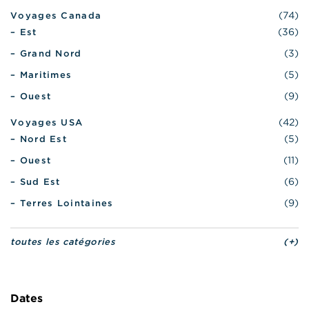
(74)
Voyages Canada
(36)
– Est
(3)
– Grand Nord
(5)
– Maritimes
(9)
– Ouest
(42)
Voyages USA
(5)
– Nord Est
(11)
– Ouest
(6)
– Sud Est
(9)
– Terres Lointaines
toutes les catégories
(+)
Dates